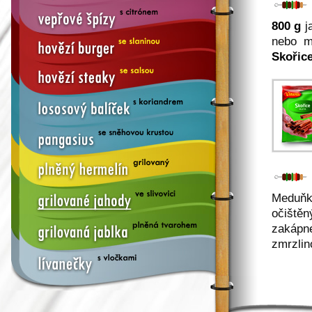
800 g
j
nebo m
Skořice
Meduňk
očiště
zakápne
zmrzlin